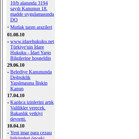
10/b alanında 3194
sayılı Kanunun 18.
madde uygulamasında
DO
·
Mutlak tarım arazileri
01.08.10
·
www.idarehukuku.net
Türkiye'nin İdare
Hukuku - İdari Yargı
Bilgilerine hoşgeldin
29.06.10
·
Belediye Kanununda
Değişiklik
Yapılmasına İlişkin
Kanun
17.04.10
·
Kaplıca izinlerini artık
Valilikler verecek.
Bakanlık yetkiyi
devretti.
10.04.10
·
Yeni imar para cezası
hükümleri önceki