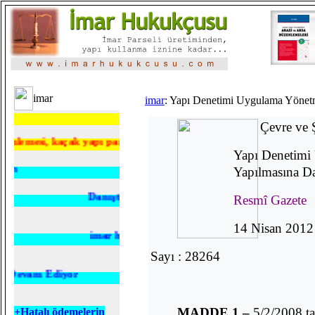
imar
imar
: Yapı Denetimi Uygulama Yönetm
İmar Hukukçusundan Güncel Makaleler (imar)
Çevre ve 
 kaçak yapı para cezası, inşaat ruhsatı vb.)dava dilekçe örnekleri
Yapı Denetimi
Tasnif edilmiş Danıştay Altıncı Dairesi İçtihatlar
Yapılmasına D
Danıştay imar ve imar hukuku içtihatları
Resmî Gazete
14 Nisan 20
imar hukuku ile ilgili terimler ve tanımlar
Sayı : 28264
 Ediyor
MADDE 1 –
5/2/2008 ta
+
H
atalı ödemelerin