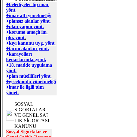
+belediyeler tip imar
yönt.
+imar affı yönetmeliği
+plansız alanlar yönt.
+plan yapım yönt.
+koruma amaçlı im.
pln. yönt
.
+kıyı kanunu uyg. yönt.
+tarım alanları yönt.
+karayolları
kenarlarında..yönt.
+18. madde uygulama
yönt.
+plan müellifleri yönt.
+gecekondu yönetmeliği
+imar ile ilgili tüm
yönet.
SOSYAL
SİGORTALAR
VE GENEL SA?
LIK SİGORTASI
KANUNU
Sosyal Sigortalar ve