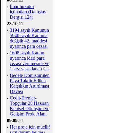
·
İmar hukuku
içtihatları (Danıştay
Dergisi 124)
23.10.11
·
3194 sayılı Kanunun
5940 sayılı Kanunla
değişik 42. maddesi
uyarınca para cezası
·
1608 sayılı Kanun
uyarınca idari para
cezası verilmesine ve
1 kez yasaklanan faa
·
Bedele Dönüştürülen
Paya Takdir Edilen
Karşılığın Artırılması
Davası
·
Cedit-Erenler-
Topçular-28 Haziran
Kentsel Dönüşüm ve
Gelişim Proje Alanı
09.09.11
·
Her proje için müellif
sicil durum belgesi