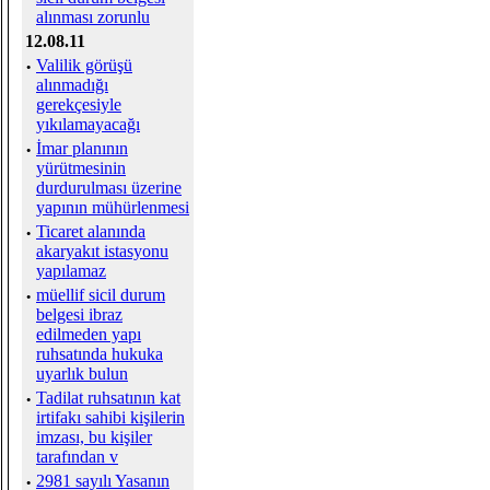
alınması zorunlu
12.08.11
·
Valilik görüşü
alınmadığı
gerekçesiyle
yıkılamayacağı
·
İmar planının
yürütmesinin
durdurulması üzerine
yapının mühürlenmesi
·
Ticaret alanında
akaryakıt istasyonu
yapılamaz
·
müellif sicil durum
belgesi ibraz
edilmeden yapı
ruhsatında hukuka
uyarlık bulun
·
Tadilat ruhsatının kat
irtifakı sahibi kişilerin
imzası, bu kişiler
tarafından v
·
2981 sayılı Yasanın