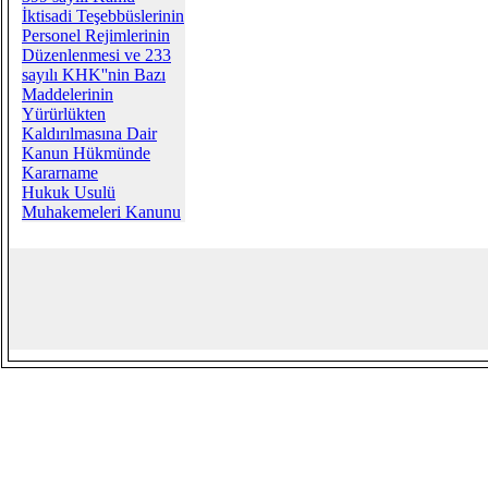
İktisadi Teşebbüslerinin
Personel Rejimlerinin
Düzenlenmesi ve 233
sayılı KHK''nin Bazı
Maddelerinin
Yürürlükten
Kaldırılmasına Dair
Kanun Hükmünde
Kararname
Hukuk Usulü
Muhakemeleri Kanunu