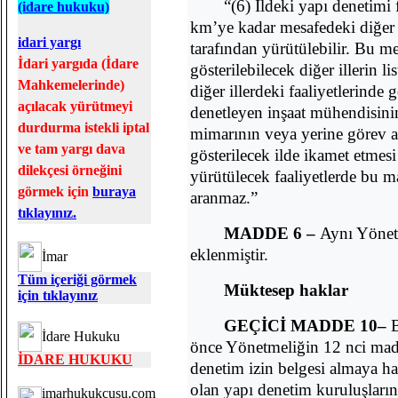
“(6) İldeki yapı denetimi f
(idare hukuku)
km’ye kadar mesafedeki diğer 
idari yargı
tarafından yürütülebilir. Bu m
İdari yargıda (İdare
gösterilebilecek diğer illerin l
Mahkemelerinde)
diğer illerdeki faaliyetlerind
açılacak yürütmeyi
denetleyen inşaat mühendisini
durdurma istekli iptal
mimarının veya yerine görev a
ve tam yargı dava
gösterilecek ilde ikamet etmes
dilekçesi örneğini
yürütülecek faaliyetlerde bu 
görmek için
buraya
aranmaz.”
tıklayınız.
MADDE 6 –
Aynı Yönet
eklenmiştir.
İmar
Tüm içeriği görmek
Müktesep haklar
için tıklayınız
GEÇİCİ MADDE 10–
B
İdare Hukuku
önce Yönetmeliğin 12 nci mad
İDARE HUKUKU
denetim izin belgesi almaya ha
olan yapı denetim kuruluşları
imarhukukcusu.com