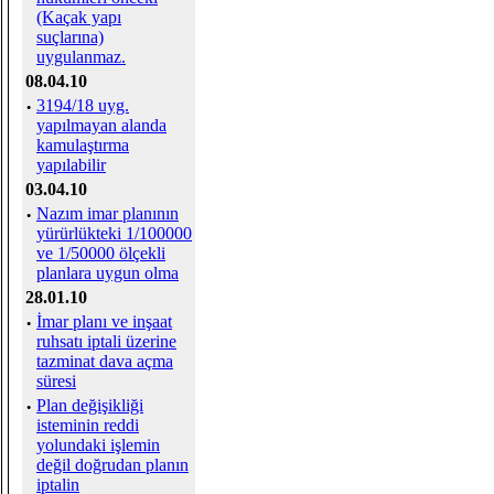
(Kaçak yapı
suçlarına)
uygulanmaz.
08.04.10
·
3194/18 uyg.
yapılmayan alanda
kamulaştırma
yapılabilir
03.04.10
·
Nazım imar planının
yürürlükteki 1/100000
ve 1/50000 ölçekli
planlara uygun olma
28.01.10
·
İmar planı ve inşaat
ruhsatı iptali üzerine
tazminat dava açma
süresi
·
Plan değişikliği
isteminin reddi
yolundaki işlemin
değil doğrudan planın
iptalin