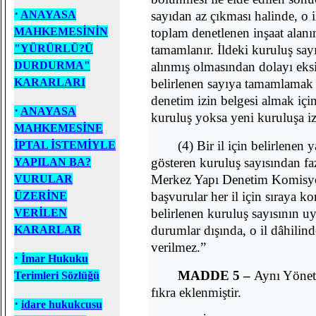
·
ANAYASA
sayıdan az çıkması halinde, o i
MAHKEMESİNİN
toplam denetlenen inşaat alanın
"YÜRÜRLÜ?Ü
tamamlanır. İldeki kuruluş sayı
DURDURMA"
alınmış olmasından dolayı eksi
KARARLARI
belirlenen sayıya tamamlamak 
denetim izin belgesi almak için
·
ANAYASA
kuruluş yoksa yeni kuruluşa izi
MAHKEMESİNE
(4) Bir il için belirlenen 
İPTAL İSTEMİYLE
gösteren kuruluş sayısından faz
YAPILAN BA?
Merkez Yapı Denetim Komisyon
VURULAR
başvurular her il için sıraya 
ÜZERİNE
belirlenen kuruluş sayısının uy
VERİLEN
durumlar dışında, o il dâhilin
KARARLAR
verilmez.”
·
İmar Hukuku
MADDE 5 –
Aynı Yönetm
Terimleri Sözlüğü
fıkra eklenmiştir.
·
idare hukukcusu