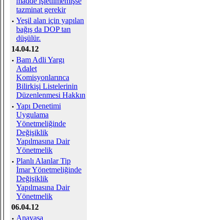
madde işletilmemişse
tazminat gerekir
·
Yeşil alan için yapılan
bağış da DOP tan
düşülür.
14.04.12
·
Bam Adli Yargı
Adalet
Komisyonlarınca
Bilirkişi Listelerinin
Düzenlenmesi Hakkın
·
Yapı Denetimi
Uygulama
Yönetmeliğinde
Değişiklik
Yapılmasına Dair
Yönetmelik
·
Planlı Alanlar Tip
İmar Yönetmeliğinde
Değişiklik
Yapılmasına Dair
Yönetmelik
06.04.12
·
Anayasa