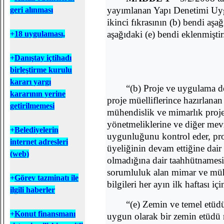
yayımlanan Yapı Denetimi Uy
geri alınması
ikinci fıkrasının (b) bendi aşağ
aşağıdaki (e) bendi eklenmiştir
+
18 uygulaması,
+
D
anıştay içtihadı
birleştirme kurulu
kararı yargı
“(b) Proje ve uygulama de
kararının yerine
proje müelliflerince hazırlana
getirilmemesi
mühendislik ve mimarlık proje
yönetmeliklerine ve diğer mevz
+
B
elediyelerin
uygunluğunu kontrol eder, proj
internet adresleri
üyeliğinin devam ettiğine dair 
(web)
olmadığına dair taahhütnamesin
sorumluluk alan mimar ve mühen
+
Görev tazminatı ile
bilgileri her ayın ilk haftası iç
ilgili haberler
“(e) Zemin ve temel etüdü
+
Konut finansmanı
uygun olarak bir zemin etüdü 