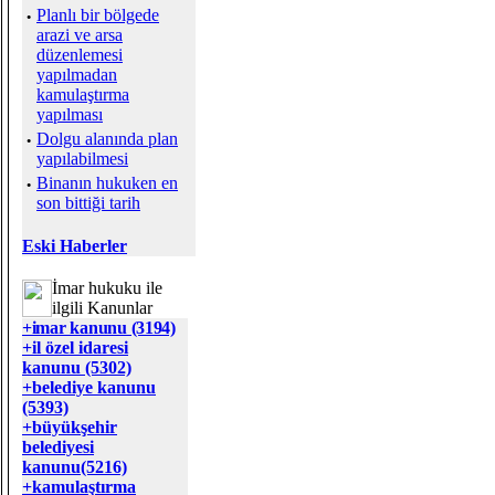
·
Planlı bir bölgede
arazi ve arsa
düzenlemesi
yapılmadan
kamulaştırma
yapılması
·
Dolgu alanında plan
yapılabilmesi
·
Binanın hukuken en
son bittiği tarih
Eski Haberler
İmar hukuku ile
ilgili Kanunlar
+imar kanunu (3194)
+il özel idaresi
kanunu (5302)
+belediye kanunu
(5393)
+büyükşehir
belediyesi
kanunu(5216)
+kamulaştırma