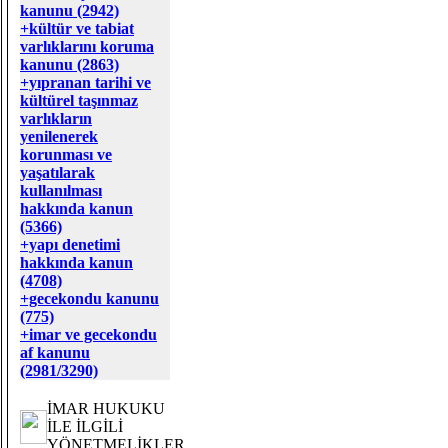
kanunu (2942)
+kültür ve tabiat
varlıklarını koruma
kanunu (2863)
+yıpranan tarihi ve
kültürel taşınmaz
varlıkların
yenilenerek
korunması ve
yaşatılarak
kullanılması
hakkında kanun
(5366)
+yapı denetimi
hakkında kanun
(4708)
+gecekondu kanunu
(775)
+imar ve gecekondu
af kanunu
(2981/3290)
İMAR HUKUKU
İLE İLGİLİ
YÖNETMELİKLER