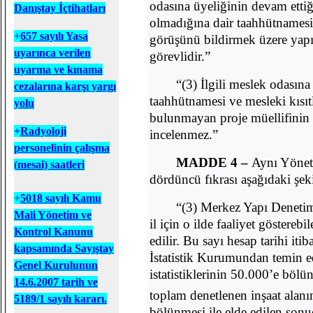
odasına üyeliğinin devam ettiği
Danıştay İçtihatları
olmadığına dair taahhütnamesi 
+
657 sayılı Yasa
görüşünü bildirmek üzere yap
uyarınca verilen
görevlidir.”
uyarma ve kınama
“(3) İlgili meslek odasına
cezalarına karşı yargı
taahhütnamesi ve mesleki kısıt
yolu
bulunmayan proje müellifinin 
+
Radyoloji
incelenmez.”
personelinin çalışma
MADDE 4 –
Aynı Yönet
(mesai) saatleri
dördüncü fıkrası aşağıdaki şekil
+
5018 sayılı Kamu
“(3) Merkez Yapı Denet
Mali Yönetim ve
il için o ilde faaliyet göstere
Kontrol Kanunu
edilir. Bu sayı hesap tarihi itib
kapsamında Sayıştay
İstatistik Kurumundan temin ed
Genel Kurulunun
istatistiklerinin 50.000’e bölü
14.6.2007 tarih ve
toplam denetlenen inşaat alanı
5189/1 sayılı kararı.
bölünmesi ile elde edilen sonu