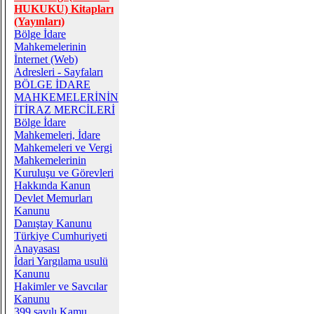
HUKUKU) Kitapları
(Yayınları)
Bölge İdare
Mahkemelerinin
İnternet (Web)
Adresleri - Sayfaları
BÖLGE İDARE
MAHKEMELERİNİN
İTİRAZ MERCİLERİ
Bölge İdare
Mahkemeleri, İdare
Mahkemeleri ve Vergi
Mahkemelerinin
Kuruluşu ve Görevleri
Hakkında Kanun
Devlet Memurları
Kanunu
Danıştay Kanunu
Türkiye Cumhuriyeti
Anayasası
İdari Yargılama usulü
Kanunu
Hakimler ve Savcılar
Kanunu
399 sayılı Kamu