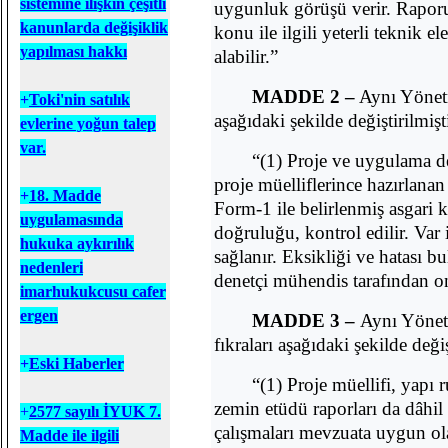
sistemine ilişkin çeşitli
uygunluk görüşü verir. Rapor
kanunlarda değişiklik
konu ile ilgili yeterli teknik 
yapılması hakkı
alabilir.”
MADDE 2 –
Aynı Yönetm
+
T
oki'nin satılık
aşağıdaki şekilde değiştirilmişti
evlerine yoğun talep
var.
“(1) Proje ve uygulama d
proje müelliflerince hazırlanan
+
18. Madde
Form-1 ile belirlenmiş asgari 
uygulamasında
doğruluğu, kontrol edilir. Var i
hukuka aykırılık
sağlanır. Eksikliği ve hatası b
nedenleri
denetçi mühendis tarafından on
imarhukukcusu cafer
ergen
MADDE 3 –
Aynı Yönet
fıkraları aşağıdaki şekilde değiş
+
Eski Haberler
“(1) Proje müellifi, yapı 
zemin etüdü raporları da dâhil
+
2577 sayılı İYUK 7.
çalışmaları mevzuata uygun ol
Madde ile ilgili