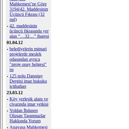
Mahkemesi’ne Göre
3194/42. Maddesinin
Üçüncü Fıkrası (32
md)
·
42. maddesinin
üçüncü fıkrasında yer
alan “…32…” ibaresi
01.04.12
·
belediyelerin mimari
projelerde meslek
odasından ayrıca
"proje onay belgesi"
ist
·
125 nolu Danıştay
Dergisi imar hukuku
içtihatları
23.03.12
·
Köy yerleşik alanı ve
civarında imar yetkisi
·
Yoldan İhdasen
Oluşan Taşınmazlar
Hakkında Yorum
·
Anayasa Mahkemesi