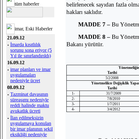
tüm haberler
belirlenecek sayıdan fazla olm
hakları saklıdır.
MADDE 7 –
Bu Yönetmel
imar, Eski Haberler
MADDE 8 –
Bu Yönetme
21.09.12
Bakanı yürütür.
·
İmarda kısıtlılık
sorunu sona eriyor (5
Yıl ile sınırlandırıldı)
16.09.12
Y
ö
netmeli
ğ
i
·
imar planları ve imar
Tarihi
uygulamaları
5/2/2008
nedeniyle ücret
Y
ö
netmelikte De
ğ
i
ş
iklik Yapa
08.09.12
Tarihi
1-
31/7/2009
·
Tazminat davasının
2-
7/8/2010
süreaşımı nedeniyle
3-
1/7/2011
reddi halinde maktu
4-
3/4/2012
avukatlık ücreti
·
İlan edilmeksizin
uygulamaya konulan
bir imar planının şekil
eksikliği nedeniyle