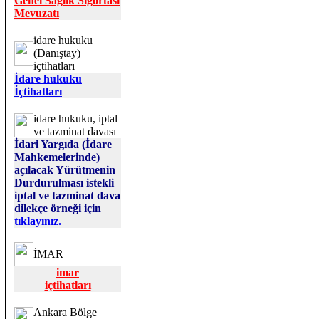
Genel Sağlık Sigortası
Mevuzatı
idare hukuku
(Danıştay)
içtihatları
İdare hukuku
İçtihatları
idare hukuku, iptal
ve tazminat davası
İdari Yargıda (İdare
Mahkemelerinde)
açılacak Yürütmenin
Durdurulması istekli
iptal ve tazminat dava
dilekçe örneği için
tıklayınız.
İMAR
imar
içtihatları
Ankara Bölge