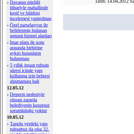
Tarih: 14.04.2012 S
·
Davanın niteliği
itibariyle mahallinde
keşif ve bilirkişi
incelemesi yaptırılmas
·
Özel parselasyon ile
belirlenmiş bulunan
umumi hizmet alanları
·
İmar planı ile notu
arasında birbirine
aykırı hususların
bulunması
·
5 yıllık inşaat ruhsatı
süresi içinde yapı
kullanma izin belgesi
alınmaması hali
12.05.12
·
Deprem nedeniyle
oluşan zararda
belediyenin kusursuz
sorumluluğu yoktur
10.05.12
·
Tapulu yerdeki yapı
ruhsattsız da olsa 32.