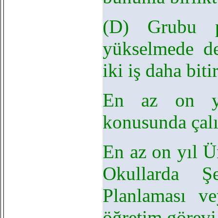
(D) Grubu p
yükselmede d
iki iş daha bit
En az on yı
konusunda çal
En az on yıl 
Okullarda Ş
Planlaması v
öğretim görev