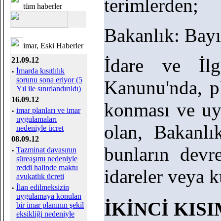
terimlerden;
tüm haberler
Bakanlık: Bayın
imar, Eski Haberler
İdare ve İlg
21.09.12
·
İmarda kısıtlılık
sorunu sona eriyor (5
Kanunu'nda, pl
Yıl ile sınırlandırıldı)
16.09.12
konması ve uy
·
imar planları ve imar
uygulamaları
olan, Bakanlık
nedeniyle ücret
08.09.12
bunların devre
·
Tazminat davasının
süreaşımı nedeniyle
reddi halinde maktu
idareler veya ku
avukatlık ücreti
·
İlan edilmeksizin
uygulamaya konulan
İKİNCİ KIS
bir imar planının şekil
eksikliği nedeniyle