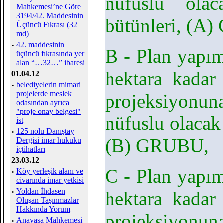
nüfuslu ola
Mahkemesi’ne Göre
3194/42. Maddesinin
bütünleri, (A
Üçüncü Fıkrası (32
md)
·
42. maddesinin
B - Plan yapım
üçüncü fıkrasında yer
alan “…32…” ibaresi
hektara kadar
01.04.12
·
belediyelerin mimari
projelerde meslek
projeksiyonu
odasından ayrıca
"proje onay belgesi"
nüfuslu olacak
ist
·
125 nolu Danıştay
(B) GRUBU,
Dergisi imar hukuku
içtihatları
23.03.12
C - Plan yapım
·
Köy yerleşik alanı ve
civarında imar yetkisi
·
Yoldan İhdasen
hektara kadar
Oluşan Taşınmazlar
Hakkında Yorum
projeksiyonu
·
Anayasa Mahkemesi