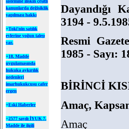
sistemine ilişkin çeşitli
Dayandığı K
kanunlarda değişiklik
yapılması hakkı
3194 - 9.5.198
+
T
oki'nin satılık
evlerine yoğun talep
Resmi Gazete
var.
1985 - Sayı: 
+
18. Madde
uygulamasında
hukuka aykırılık
nedenleri
BİRİNCİ KI
imarhukukcusu cafer
ergen
Amaç, Kapsam
+
Eski Haberler
+
2577 sayılı İYUK 7.
Amaç
Madde ile ilgili