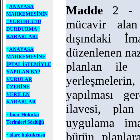
·
Madde
2 - B
ANAYASA
MAHKEMESİNİN
mücavir alan
"YÜRÜRLÜ?Ü
DURDURMA"
dışındaki İm
KARARLARI
düzenlenen na
·
ANAYASA
MAHKEMESİNE
planlan ile 
İPTAL İSTEMİYLE
YAPILAN BA?
yerleşmeleri
VURULAR
ÜZERİNE
yapılması ge
VERİLEN
KARARLAR
ilavesi, pla
·
İmar Hukuku
uygulama ima
Terimleri Sözlüğü
bütün planlar
·
idare hukukcusu