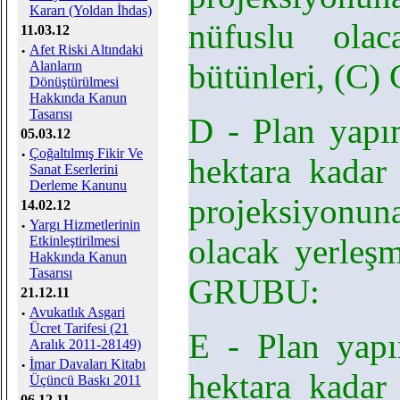
Kararı (Yoldan İhdas)
nüfuslu ola
11.03.12
·
Afet Riski Altındaki
bütünleri, (C
Alanların
Dönüştürülmesi
Hakkında Kanun
Tasarısı
D - Plan yapı
05.03.12
·
Çoğaltılmış Fikir Ve
hektara kadar
Sanat Eserlerini
Derleme Kanunu
projeksiyonuna
14.02.12
·
Yargı Hizmetlerinin
olacak yerleş
Etkinleştirilmesi
Hakkında Kanun
Tasarısı
GRUBU:
21.12.11
·
Avukatlık Asgari
Ücret Tarifesi (21
E - Plan yapı
Aralık 2011-28149)
·
İmar Davaları Kitabı
hektara kadar
Üçüncü Baskı 2011
06.12.11