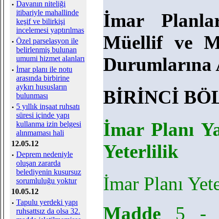
·
Davanın niteliği
itibariyle mahallinde
İmar Planla
keşif ve bilirkişi
incelemesi yaptırılmas
Müellif ve M
·
Özel parselasyon ile
belirlenmiş bulunan
Durumlarına A
umumi hizmet alanları
·
İmar planı ile notu
arasında birbirine
aykırı hususların
BİRİNCİ B
bulunması
·
5 yıllık inşaat ruhsatı
süresi içinde yapı
İmar Planı Y
kullanma izin belgesi
alınmaması hali
12.05.12
Yeterlilik
·
Deprem nedeniyle
oluşan zararda
belediyenin kusursuz
İmar Planı Yete
sorumluluğu yoktur
10.05.12
·
Tapulu yerdeki yapı
Madde
5 - Y
ruhsattsız da olsa 32.