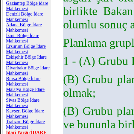
Gaziantep Bölge idare
birlikte Baka
Mahkemesi
Denizli Bölge İdare
Mahkemesi
olumlu sonuç a
Adana Bölge İdare
Mahkemesi
İzmir Bölge İdare
Planlama grupl
Mahkemesi
Erzurum Bölge İdare
Mahkemesi
Eskişehir Bölge İdare
1 - (A) Grubu P
Mahkemesi
Diyarbakır Bölge İdare
Mahkemesi
(B) Grubu plan
Bursa Bölge İdare
Mahkemesi
olmak;
Malatya Bölge İdare
Mahkemesi
Sivas Bölge İdare
Mahkemesi
(B) Grubu plan
Kayseri Bölge İdare
Mahkemesi
ve bununla birl
Trabzon Bölge İdare
Mahkemesi
İdari Yargı (İDARE