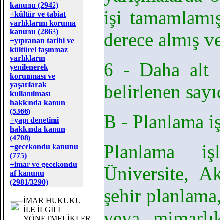
kanunu (2942)
işi tamamlamış
+kültür ve tabiat
varlıklarını koruma
kanunu (2863)
derece almış v
+yıpranan tarihi ve
kültürel taşınmaz
varlıkların
6 - Daha alt 
yenilenerek
korunması ve
yaşatılarak
belirlenen sayı
kullanılması
hakkında kanun
(5366)
B - Planlama i
+yapı denetimi
hakkında kanun
(4708)
Planlama işl
+gecekondu kanunu
(775)
+imar ve gecekondu
Üniversite, 
af kanunu
(2981/3290)
şehir planlama
İMAR HUKUKU
İLE İLGİLİ
veya mimarlı
YÖNETMELİKLER