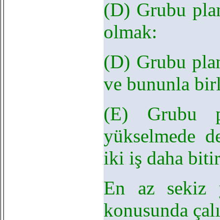
(D) Grubu plan
olmak:
(D) Grubu plan
ve bununla birl
(E) Grubu p
yükselmede d
iki iş daha bit
En az sekiz 
konusunda çal