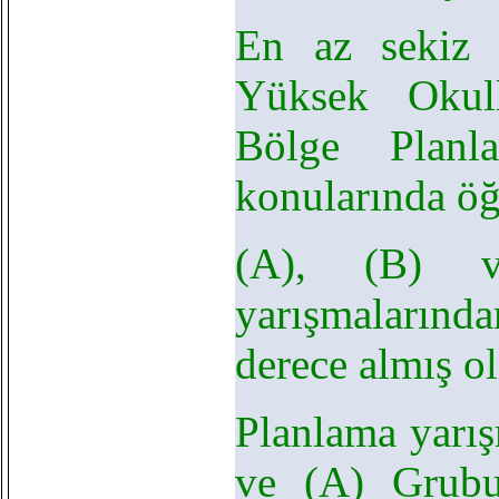
En az sekiz 
Yüksek Okull
Bölge Planl
konularında öğ
(A), (B) v
yarışmalarınd
derece almış o
Planlama yarış
ve (A) Grubu