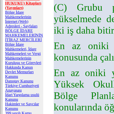
HUKUKU) Kitapları
(C) Grubu p
(Yayınları)
Bölge İdare
yükselmede d
Mahkemelerinin
İnternet (Web)
Adresleri - Sayfaları
iki iş daha bit
BÖLGE İDARE
MAHKEMELERİNİN
İTİRAZ MERCİLERİ
En az oniki 
Bölge İdare
Mahkemeleri, İdare
Mahkemeleri ve Vergi
konusunda çal
Mahkemelerinin
Kuruluşu ve Görevleri
Hakkında Kanun
En az oniki 
Devlet Memurları
Kanunu
Yüksek Okull
Danıştay Kanunu
Türkiye Cumhuriyeti
Anayasası
Bölge Planl
İdari Yargılama usulü
Kanunu
konularında öğ
Hakimler ve Savcılar
Kanunu
399 sayılı Kamu