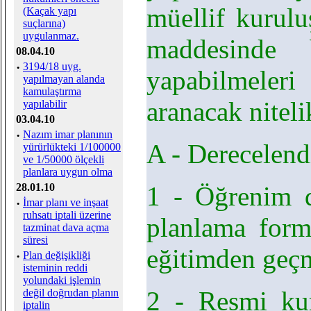
müellif kurulu
(Kaçak yapı
suçlarına)
uygulanmaz.
maddesinde b
08.04.10
·
3194/18 uyg.
yapabilmeler
yapılmayan alanda
kamulaştırma
aranacak niteli
yapılabilir
03.04.10
·
Nazım imar planının
A - Derecelend
yürürlükteki 1/100000
ve 1/50000 ölçekli
planlara uygun olma
28.01.10
1 - Öğrenim d
·
İmar planı ve inşaat
ruhsatı iptali üzerine
planlama for
tazminat dava açma
süresi
eğitimden geç
·
Plan değişikliği
isteminin reddi
yolundaki işlemin
2 - Resmi ku
değil doğrudan planın
iptalin