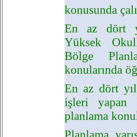
konusunda çal
En az dört y
Yüksek Okull
Bölge Planl
konularında ö
En az dört yı
işleri yapan
planlama konul
Planlama yarı