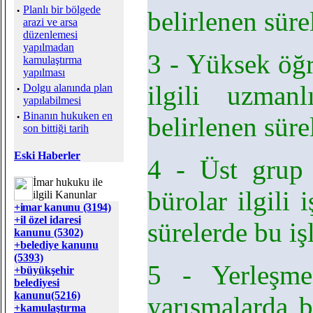
·
Planlı bir bölgede
belirlenen süre
arazi ve arsa
düzenlemesi
yapılmadan
3 - Yüksek öğ
kamulaştırma
yapılması
ilgili uzman
·
Dolgu alanında plan
yapılabilmesi
·
Binanın hukuken en
belirlenen sür
son bittiği tarih
Eski Haberler
4 - Üst grup 
İmar hukuku ile
bürolar ilgili 
ilgili Kanunlar
+imar kanunu (3194)
+il özel idaresi
sürelerde bu iş
kanunu (5302)
+belediye kanunu
(5393)
5 - Yerleşme 
+büyükşehir
belediyesi
kanunu(5216)
yarışmalarda b
+kamulaştırma