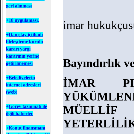
geri alınması
+
18 uygulaması,
imar hukukçus
+
D
anıştay içtihadı
birleştirme kurulu
kararı yargı
kararının yerine
Bayındırlık v
getirilmemesi
+
B
elediyelerin
İMAR PL
internet adresleri
(web)
YÜKÜMLE
MÜELLİ
+
Görev tazminatı ile
ilgili haberler
YETERLİLİ
+
Konut finansmanı