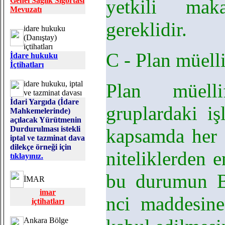
Genel Sağlık Sigortası
yetkili mak
Mevuzatı
gereklidir.
idare hukuku
(Danıştay)
içtihatları
C - Plan müelli
İdare hukuku
İçtihatları
idare hukuku, iptal
Plan müellif
ve tazminat davası
İdari Yargıda (İdare
gruplardaki iş
Mahkemelerinde)
açılacak Yürütmenin
Durdurulması istekli
kapsamda her g
iptal ve tazminat dava
dilekçe örneği için
niteliklerden 
tıklayınız.
bu durumun B
İMAR
imar
nci maddesine
içtihatları
Ankara Bölge