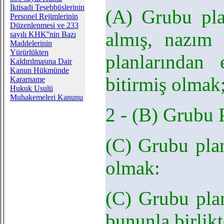
İktisadi Teşebbüslerinin
(A) Grubu pla
Personel Rejimlerinin
Düzenlenmesi ve 233
almış, nazım
sayılı KHK''nin Bazı
Maddelerinin
Yürürlükten
planlarından
Kaldırılmasına Dair
Kanun Hükmünde
bitirmiş olmak
Kararname
Hukuk Usulü
Muhakemeleri Kanunu
2 - (B) Grubu P
(C) Grubu plan
olmak:
(C) Grubu plan
bununla birlikt