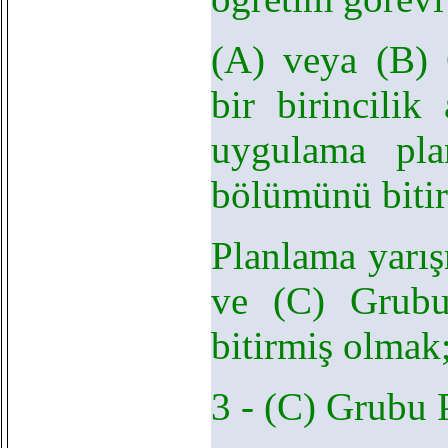
(A) veya (B) 
bir birincili
uygulama pla
bölümünü biti
Planlama yarış
ve (C) Grubu
bitirmiş olmak
3 - (C) Grubu P