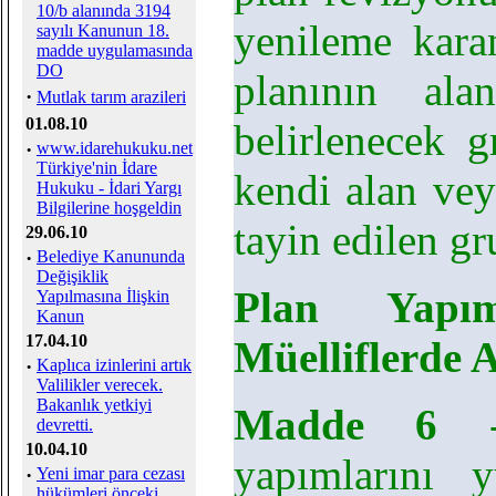
10/b alanında 3194
yenileme karan
sayılı Kanunun 18.
madde uygulamasında
DO
planının al
·
Mutlak tarım arazileri
01.08.10
belirlenecek g
·
www.idarehukuku.net
Türkiye'nin İdare
kendi alan ve
Hukuku - İdari Yargı
Bilgilerine hoşgeldin
tayin edilen gru
29.06.10
·
Belediye Kanununda
Değişiklik
Plan Yapım
Yapılmasına İlişkin
Kanun
17.04.10
Müelliflerde 
·
Kaplıca izinlerini artık
Valilikler verecek.
Bakanlık yetkiyi
Madde 6
- 
devretti.
10.04.10
yapımlarını 
·
Yeni imar para cezası
hükümleri önceki