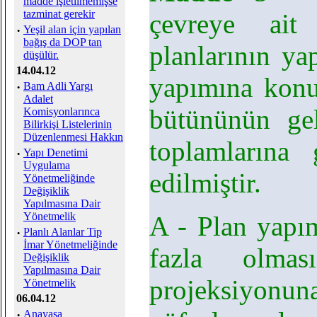
madde işletilmemişse
tazminat gerekir
çevreye ait
·
Yeşil alan için yapılan
bağış da DOP tan
planlarının ya
düşülür.
14.04.12
yapımına konu
·
Bam Adli Yargı
Adalet
bütününün gel
Komisyonlarınca
Bilirkişi Listelerinin
Düzenlenmesi Hakkın
toplamlarına 
·
Yapı Denetimi
Uygulama
edilmiştir.
Yönetmeliğinde
Değişiklik
Yapılmasına Dair
Yönetmelik
A - Plan yapı
·
Planlı Alanlar Tip
İmar Yönetmeliğinde
fazla olmas
Değişiklik
Yapılmasına Dair
projeksiyonu
Yönetmelik
06.04.12
·
Anayasa