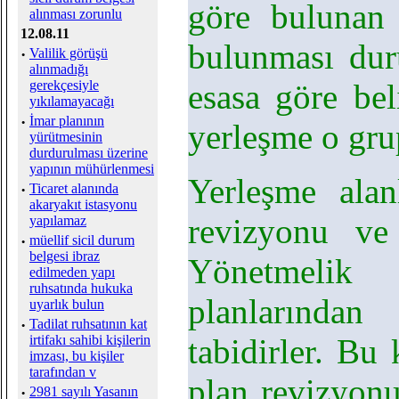
göre bulunan g
alınması zorunlu
12.08.11
bulunması dur
·
Valilik görüşü
alınmadığı
gerekçesiyle
esasa göre bel
yıkılamayacağı
·
İmar planının
yerleşme o grup
yürütmesinin
durdurulması üzerine
yapının mühürlenmesi
Yerleşme alan
·
Ticaret alanında
akaryakıt istasyonu
revizyonu ve
yapılamaz
·
müellif sicil durum
belgesi ibraz
Yönetmelik
edilmeden yapı
ruhsatında hukuka
planlarında
uyarlık bulun
·
Tadilat ruhsatının kat
irtifakı sahibi kişilerin
tabidirler. Bu
imzası, bu kişiler
tarafından v
plan revizyonu
·
2981 sayılı Yasanın