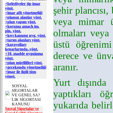
+belediyeler tip imar
şehir plancısı,
yönt.
+imar affı yönetmeliği
+plansız alanlar yönt.
veya mimar ü
+plan yapım yönt.
+koruma amaçlı im.
olmaları veya 
pln. yönt
.
+kıyı kanunu uyg. yönt.
+tarım alanları yönt.
üstü öğrenim
+karayolları
kenarlarında..yönt.
derece ve ünva
+18. madde uygulama
yönt.
+plan müellifleri yönt.
aranır.
+gecekondu yönetmeliği
+imar ile ilgili tüm
yönet.
Yurt dışında 
SOSYAL
SİGORTALAR
yaptıkları öğ
VE GENEL SA?
LIK SİGORTASI
yukarıda belir
KANUNU
Sosyal Sigortalar ve