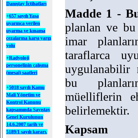
Danıştay İçtihatları
Madde 1 - B
+
657 sayılı Yasa
planlan ve bu
uyarınca verilen
uyarma ve kınama
imar planlar
cezalarına karşı yargı
yolu
taraflarca u
+
Radyoloji
uygulanabilir 
personelinin çalışma
(mesai) saatleri
bu planlar
+
5018 sayılı Kamu
müelliflerin e
Mali Yönetim ve
Kontrol Kanunu
belirlemektir.
kapsamında Sayıştay
Genel Kurulunun
14.6.2007 tarih ve
Kapsam
5189/1 sayılı kararı.