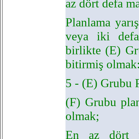
az dört defa m
Planlama yarış
veya iki def
birlikte (E) G
bitirmiş olmak
5 - (E) Grubu P
(F) Grubu plan
olmak;
En az dört y