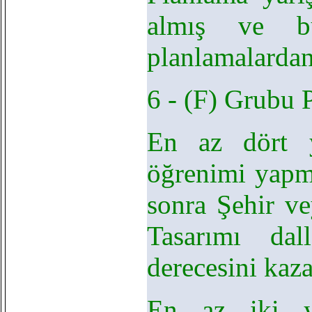
almış ve bu
planlamalardan 
6 - (F) Grubu P
En az dört y
öğrenimi yapm
sonra Şehir v
Tasarımı dal
derecesini kaz
En az iki yı