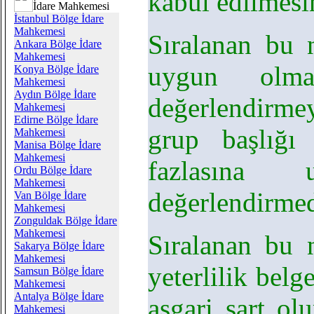
kabul edilmesin
İdare Mahkemesi
İstanbul Bölge İdare
Mahkemesi
Sıralanan bu n
Ankara Bölge İdare
Mahkemesi
uygun olm
Konya Bölge İdare
Mahkemesi
Aydın Bölge İdare
değerlendirmey
Mahkemesi
Edirne Bölge İdare
grup başlığı 
Mahkemesi
Manisa Bölge İdare
Mahkemesi
fazlasına 
Ordu Bölge İdare
Mahkemesi
değerlendirmed
Van Bölge İdare
Mahkemesi
Zonguldak Bölge İdare
Mahkemesi
Sıralanan bu ni
Sakarya Bölge İdare
Mahkemesi
yeterlilik bel
Samsun Bölge İdare
Mahkemesi
Antalya Bölge İdare
asgari şart olu
Mahkemesi