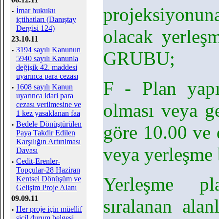
projeksiyonuna
·
İmar hukuku
içtihatları (Danıştay
Dergisi 124)
olacak yerleş
23.10.11
·
3194 sayılı Kanunun
GRUBU;
5940 sayılı Kanunla
değişik 42. maddesi
uyarınca para cezası
F - Plan yap
·
1608 sayılı Kanun
uyarınca idari para
olması veya g
cezası verilmesine ve
1 kez yasaklanan faa
·
Bedele Dönüştürülen
göre 10.00 ve 
Paya Takdir Edilen
Karşılığın Artırılması
veya yerleşme 
Davası
·
Cedit-Erenler-
Topçular-28 Haziran
Yerleşme pl
Kentsel Dönüşüm ve
Gelişim Proje Alanı
09.09.11
sıralanan alan
·
Her proje için müellif
sicil durum belgesi