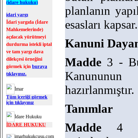
(idare hukuku)
planlanın yap
idari yargı
esasları kapsar.
İdari yargıda (İdare
Mahkemelerinde)
açılacak yürütmeyi
Kanuni Daya
durdurma istekli iptal
ve tam yargı dava
Madde
3 - Bu
dilekçesi örneğini
görmek için
buraya
Kanununun
tıklayınız.
hazırlanmıştır.
İmar
Tüm içeriği görmek
için tıklayınız
Tanımlar
İdare Hukuku
Madde
4 - 
İDARE HUKUKU
imarhukukcusu.com