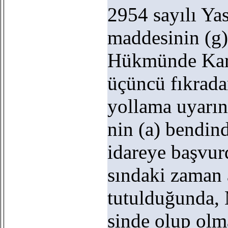
2954 sayılı Ya
maddesinin (g)
Hükmünde Kara
üçüncü fıkrada
yollama uyarı
nin (a) bendind
idareye başvur
sındaki zaman 
tutulduğunda,
sinde olup olm