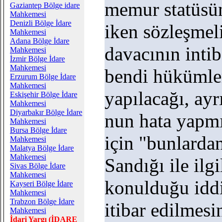
memur statüsü
Gaziantep Bölge idare
Mahkemesi
Denizli Bölge İdare
iken sözleşmeli
Mahkemesi
Adana Bölge İdare
davacının intib
Mahkemesi
İzmir Bölge İdare
Mahkemesi
bendi hükümler
Erzurum Bölge İdare
Mahkemesi
yapılacağı, ay
Eskişehir Bölge İdare
Mahkemesi
Diyarbakır Bölge İdare
nun hata yapm
Mahkemesi
Bursa Bölge İdare
için "bunlarda
Mahkemesi
Malatya Bölge İdare
Mahkemesi
Sandığı ile ilg
Sivas Bölge İdare
Mahkemesi
konulduğu idd
Kayseri Bölge İdare
Mahkemesi
Trabzon Bölge İdare
itibar edilmes
Mahkemesi
İdari Yargı (İDARE