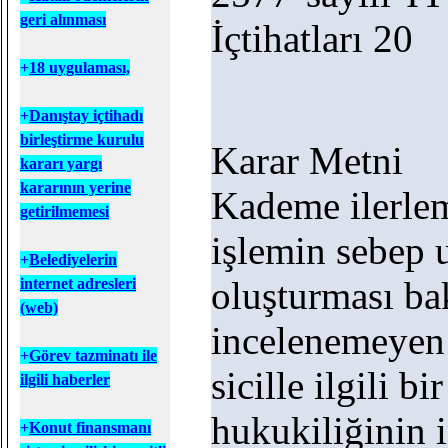
geri alınması
İçtihatları 20
+
18 uygulaması,
+
D
anıştay içtihadı
birleştirme kurulu
Karar Metni
kararı yargı
kararının yerine
Kademe ilerlem
getirilmemesi
işlemin sebep 
+
B
elediyelerin
oluşturması ba
internet adresleri
(web)
incelenemeyen 
+
Görev tazminatı ile
sicille ilgili b
ilgili haberler
hukukiliğinin i
+
Konut finansmanı