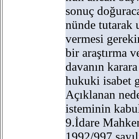
sonuç doğuraca
nünde tutarak 
vermesi gereki
bir araştırma 
davanın karar
hukuki isabet 
Açıklanan nede
isteminin kabu
9.İdare Mahke
1992/997 sayıl