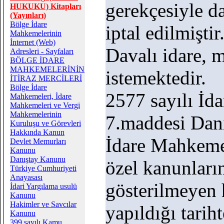
gerekçesiyle d
HUKUKU) Kitapları
(Yayınları)
Bölge İdare
iptal edilmiştir
Mahkemelerinin
İnternet (Web)
Davalı idare, 
Adresleri - Sayfaları
BÖLGE İDARE
MAHKEMELERİNİN
istemektedir.
İTİRAZ MERCİLERİ
Bölge İdare
2577 sayılı İd
Mahkemeleri, İdare
Mahkemeleri ve Vergi
Mahkemelerinin
7.maddesi Danı
Kuruluşu ve Görevleri
Hakkında Kanun
İdare Mahkemel
Devlet Memurları
Kanunu
Danıştay Kanunu
özel kanunları
Türkiye Cumhuriyeti
Anayasası
gösterilmeyen h
İdari Yargılama usulü
Kanunu
Hakimler ve Savcılar
yapıldığı tarih
Kanunu
399 sayılı Kamu