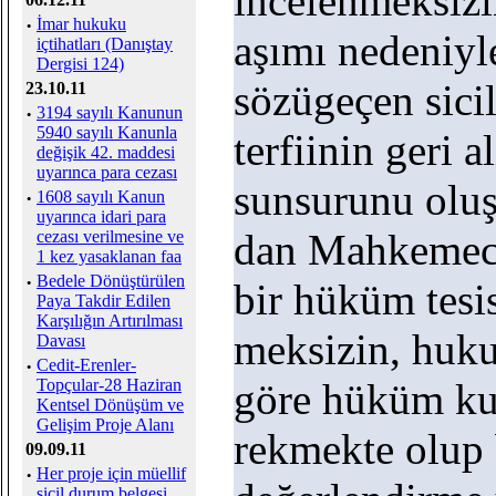
incelenmeksizi
·
İmar hukuku
aşımı nedeniyl
içtihatları (Danıştay
Dergisi 124)
sözügeçen sici
23.10.11
·
3194 sayılı Kanunun
5940 sayılı Kanunla
terfiinin geri 
değişik 42. maddesi
uyarınca para cezası
sunsurunu olu
·
1608 sayılı Kanun
uyarınca idari para
dan Mahkemece a
cezası verilmesine ve
1 kez yasaklanan faa
·
Bedele Dönüştürülen
bir hüküm tesis
Paya Takdir Edilen
Karşılığın Artırılması
meksizin, huku
Davası
·
Cedit-Erenler-
Topçular-28 Haziran
göre hüküm ku
Kentsel Dönüşüm ve
Gelişim Proje Alanı
rekmekte olup 
09.09.11
·
Her proje için müellif
sicil durum belgesi