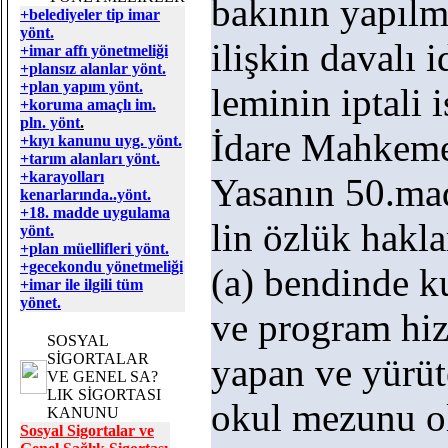
bakının yapılm
+belediyeler tip imar
yönt.
ilişkin davalı i
+imar affı yönetmeliği
+plansız alanlar yönt.
+plan yapım yönt.
leminin iptali i
+koruma amaçlı im.
pln. yönt
.
İdare Mahkemes
+kıyı kanunu uyg. yönt.
+tarım alanları yönt.
+karayolları
Yasanın 50.ma
kenarlarında..yönt.
+18. madde uygulama
lin özlük hakl
yönt.
+plan müellifleri yönt.
+gecekondu yönetmeliği
(a) bendinde 
+imar ile ilgili tüm
yönet.
ve program hi
SOSYAL
SİGORTALAR
yapan ve yürü
VE GENEL SA?
LIK SİGORTASI
okul mezunu ol
KANUNU
Sosyal Sigortalar ve