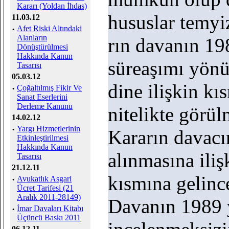
Kararı (Yoldan İhdas)
hususlar temyi
11.03.12
·
Afet Riski Altındaki
Alanların
rın davanın 198
Dönüştürülmesi
Hakkında Kanun
süreaşımı yön
Tasarısı
05.03.12
dine ilişkin k
·
Çoğaltılmış Fikir Ve
Sanat Eserlerini
Derleme Kanunu
nitelikte görül
14.02.12
·
Yargı Hizmetlerinin
Kararın davacı
Etkinleştirilmesi
Hakkında Kanun
alınmasına iliş
Tasarısı
21.12.11
kısmına gelinc
·
Avukatlık Asgari
Ücret Tarifesi (21
Aralık 2011-28149)
Davanın 1989 yı
·
İmar Davaları Kitabı
Üçüncü Baskı 2011
06.12.11