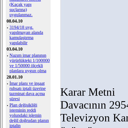
(Kaçak yapı
suçlarına)
uygulanmaz.
08.04.10
·
3194/18 uyg.
yapılmayan alanda
kamulaştırma
yapılabilir
03.04.10
·
Nazım imar planının
yürürlükteki 1/100000
ve 1/50000 ölçekli
planlara uygun olma
28.01.10
·
İmar planı ve inşaat
Karar Metni
ruhsatı iptali üzerine
tazminat dava açma
süresi
Davacının 2954
·
Plan değişikliği
isteminin reddi
Televizyon Ka
yolundaki işlemin
değil doğrudan planın
iptalin