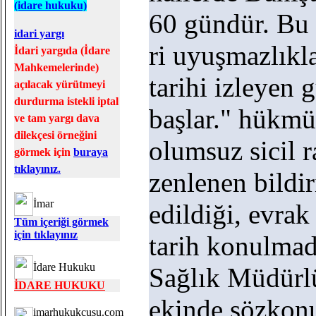
(idare hukuku)
60 gündür. Bu 
idari yargı
ri uyuşmazlıkla
İdari yargıda (İdare
Mahkemelerinde)
tarihi izleyen
açılacak yürütmeyi
durdurma istekli iptal
başlar." hükmün
ve tam yargı dava
dilekçesi örneğini
olumsuz sicil 
görmek için
buraya
tıklayınız.
zenlenen bildir
İmar
edildiği, evrak
Tüm içeriği görmek
için tıklayınız
tarih konulmad
İdare Hukuku
Sağlık Müdürl
İDARE HUKUKU
ekinde sözkonu
imarhukukcusu.com