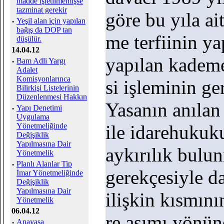
madde işletilmemişse
tazminat gerekir
göre bu yıla ai
·
Yeşil alan için yapılan
bağış da DOP tan
me terfiinin y
düşülür.
14.04.12
yapılan kademe
·
Bam Adli Yargı
Adalet
Komisyonlarınca
si işleminin ge
Bilirkişi Listelerinin
Düzenlenmesi Hakkın
Yasanın anıla
·
Yapı Denetimi
Uygulama
Yönetmeliğinde
ile idarehukuk
Değişiklik
Yapılmasına Dair
aykırılık bulu
Yönetmelik
·
Planlı Alanlar Tip
gerekçesiyle da
İmar Yönetmeliğinde
Değişiklik
Yapılmasına Dair
ilişkin kısmını
Yönetmelik
06.04.12
re aşımı yönün
·
Anayasa