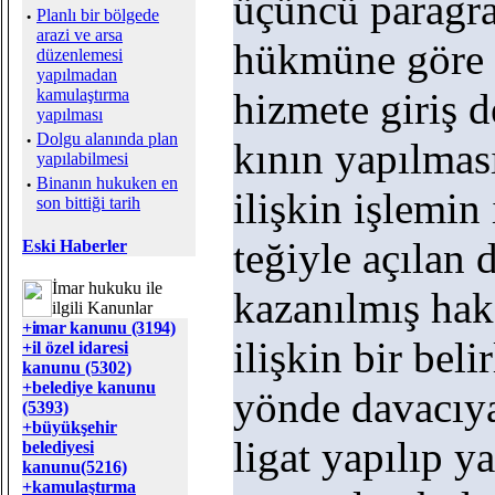
üçüncü paragra
·
Planlı bir bölgede
arazi ve arsa
hükmüne göre a
düzenlemesi
yapılmadan
kamulaştırma
hizmete giriş d
yapılması
·
Dolgu alanında plan
kının yapılmas
yapılabilmesi
·
Binanın hukuken en
ilişkin işlemin 
son bittiği tarih
teğiyle açılan
Eski Haberler
İmar hukuku ile
kazanılmış hak
ilgili Kanunlar
+imar kanunu (3194)
ilişkin bir be
+il özel idaresi
kanunu (5302)
+belediye kanunu
yönde davacıya
(5393)
+büyükşehir
ligat yapılıp y
belediyesi
kanunu(5216)
+kamulaştırma