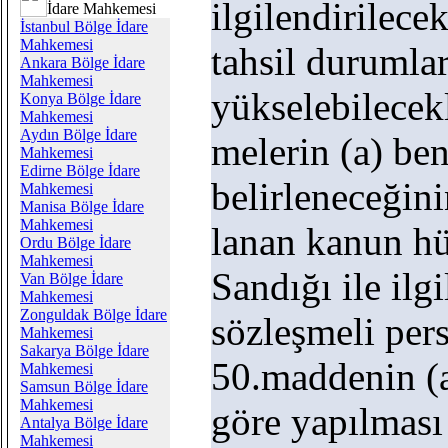
ilgilendirilecek
İdare Mahkemesi
İstanbul Bölge İdare
Mahkemesi
tahsil durumları
Ankara Bölge İdare
Mahkemesi
yükselebilecek
Konya Bölge İdare
Mahkemesi
Aydın Bölge İdare
melerin (a) be
Mahkemesi
Edirne Bölge İdare
belirleneceğin
Mahkemesi
Manisa Bölge İdare
Mahkemesi
lanan kanun h
Ordu Bölge İdare
Mahkemesi
Sandığı ile ilgi
Van Bölge İdare
Mahkemesi
Zonguldak Bölge İdare
sözleşmeli pers
Mahkemesi
Sakarya Bölge İdare
50.maddenin (
Mahkemesi
Samsun Bölge İdare
Mahkemesi
göre yapılması
Antalya Bölge İdare
Mahkemesi