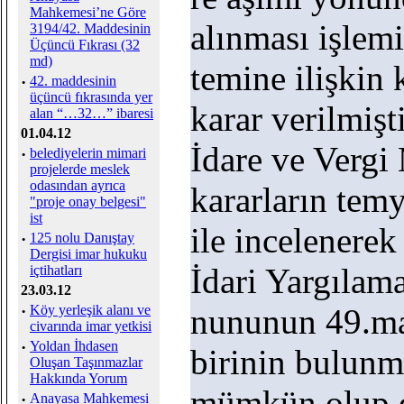
Mahkemesi’ne Göre
alınması işlemin
3194/42. Maddesinin
Üçüncü Fıkrası (32
md)
temine ilişkin 
·
42. maddesinin
üçüncü fıkrasında yer
karar verilmişti
alan “…32…” ibaresi
01.04.12
İdare ve Vergi
·
belediyelerin mimari
projelerde meslek
odasından ayrıca
kararların tem
"proje onay belgesi"
ist
ile incelenerek
·
125 nolu Danıştay
Dergisi imar hukuku
İdari Yargılam
içtihatları
23.03.12
·
Köy yerleşik alanı ve
nununun 49.mad
civarında imar yetkisi
·
Yoldan İhdasen
birinin bulunm
Oluşan Taşınmazlar
Hakkında Yorum
mümkün olup da
·
Anayasa Mahkemesi