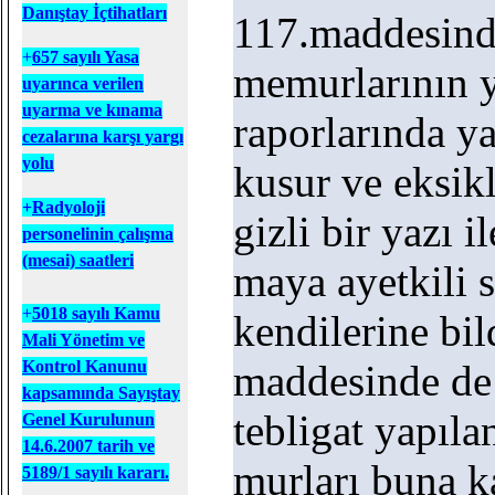
Danıştay İçtihatları
117.maddesind
+
657 sayılı Yasa
memurlarının ye
uyarınca verilen
uyarma ve kınama
raporlarında y
cezalarına karşı yargı
yolu
kusur ve eksik
+
Radyoloji
gizli bir yazı il
personelinin çalışma
(mesai) saatleri
maya ayetkili s
+
5018 sayılı Kamu
kendilerine bild
Mali Yönetim ve
Kontrol Kanunu
maddesinde de
kapsamında Sayıştay
tebligat yapıl
Genel Kurulunun
14.6.2007 tarih ve
murları buna ka
5189/1 sayılı kararı.