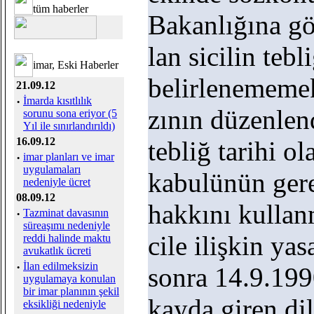
tüm haberler
Bakanlığına gö
lan sicilin tebl
imar, Eski Haberler
belirlenememekl
21.09.12
·
İmarda kısıtlılık
zının düzenlend
sorunu sona eriyor (5
Yıl ile sınırlandırıldı)
16.09.12
tebliğ tarihi ol
·
imar planları ve imar
uygulamaları
kabulünün gerek
nedeniyle ücret
08.09.12
hakkını kullan
·
Tazminat davasının
süreaşımı nedeniyle
cile ilişkin ya
reddi halinde maktu
avukatlık ücreti
·
İlan edilmeksizin
sonra 14.9.19
uygulamaya konulan
bir imar planının şekil
kayda giren dil
eksikliği nedeniyle