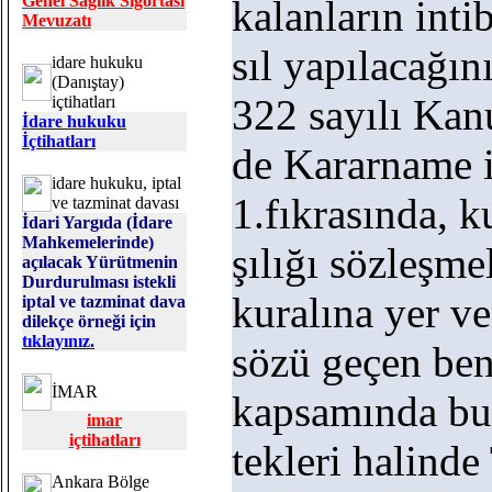
Genel Sağlık Sigortası
kalanların inti
Mevuzatı
sıl yapılacağın
idare hukuku
(Danıştay)
322 sayılı Ka
içtihatları
İdare hukuku
İçtihatları
de Kararname i
idare hukuku, iptal
1.fıkrasında, 
ve tazminat davası
İdari Yargıda (İdare
Mahkemelerinde)
şılığı sözleşmel
açılacak Yürütmenin
Durdurulması istekli
kuralına yer ve
iptal ve tazminat dava
dilekçe örneği için
tıklayınız.
sözü geçen bend
İMAR
kapsamında bul
imar
içtihatları
tekleri halinde
Ankara Bölge