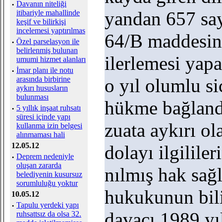
·
Davanın niteliği
yandan 657 say
itibariyle mahallinde
keşif ve bilirkişi
incelemesi yaptırılmas
64/B maddesin
·
Özel parselasyon ile
belirlenmiş bulunan
ilerlemesi yapa
umumi hizmet alanları
·
İmar planı ile notu
arasında birbirine
o yıl olumlu si
aykırı hususların
bulunması
hükme bağland
·
5 yıllık inşaat ruhsatı
süresi içinde yapı
zuata aykırı ol
kullanma izin belgesi
alınmaması hali
12.05.12
dolayı ilgililer
·
Deprem nedeniyle
oluşan zararda
nılmış hak sağ
belediyenin kusursuz
sorumluluğu yoktur
hukukunun bili
10.05.12
·
Tapulu yerdeki yapı
davacı 1989 yıl
ruhsattsız da olsa 32.