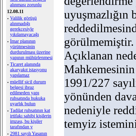
değerlendirme 
alınması zorunlu
uyuşmazlığın 
12.08.11
·
Valilik görüşü
alınmadığı
reddedilmesind
gerekçesiyle
yıkılamayacağı
görülmemiştir.
·
İmar planının
yürütmesinin
Açıklanan nede
durdurulması üzerine
yapının mühürlenmesi
·
Ticaret alanında
Mahkemesinin 
akaryakıt istasyonu
yapılamaz
1991/227 sayılı
·
müellif sicil durum
belgesi ibraz
yönünden dava
edilmeden yapı
ruhsatında hukuka
uyarlık bulun
nedeniyle redd
·
Tadilat ruhsatının kat
irtifakı sahibi kişilerin
temyiz istemin
imzası, bu kişiler
tarafından v
·
2981 sayılı Yasanın