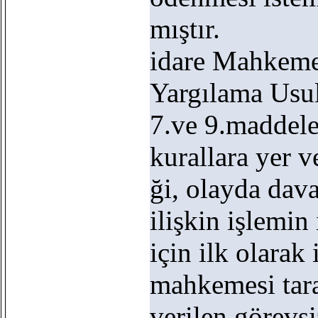
mıştır.
idare Mahkemes
Yargılama Us
7.ve 9.maddeler
kurallara yer ve
ği, olayda dav
ilişkin işlemin 
için ilk olarak
mahkemesi tar
verilen görevsi