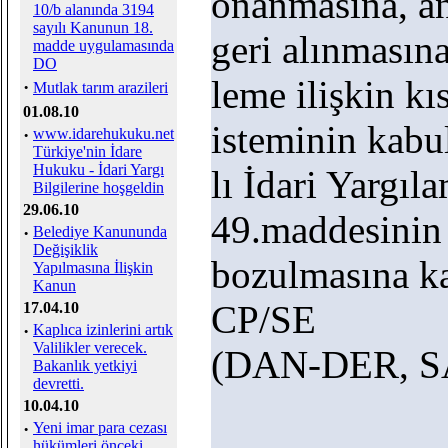
onanmasına, an
10/b alanında 3194
sayılı Kanunun 18.
geri alınmasına 
madde uygulamasında
DO
leme ilişkin k
·
Mutlak tarım arazileri
01.08.10
isteminin kabu
·
www.idarehukuku.net
Türkiye'nin İdare
Hukuku - İdari Yargı
lı İdari Yargı
Bilgilerine hoşgeldin
29.06.10
49.maddesinin 
·
Belediye Kanununda
Değişiklik
bozulmasına ka
Yapılmasına İlişkin
Kanun
CP/SE
17.04.10
·
Kaplıca izinlerini artık
Valilikler verecek.
(DAN-DER, S
Bakanlık yetkiyi
devretti.
10.04.10
·
Yeni imar para cezası
hükümleri önceki