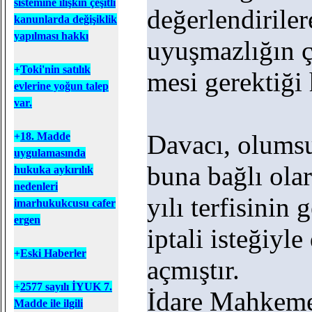
sistemine ilişkin çeşitli
değerlendiriler
kanunlarda değişiklik
yapılması hakkı
uyuşmazlığın 
+
T
oki'nin satılık
mesi gerektiği
evlerine yoğun talep
var.
Davacı, olumsuz
+
18. Madde
uygulamasında
buna bağlı ola
hukuka aykırılık
nedenleri
yılı terfisinin 
imarhukukcusu cafer
ergen
iptali isteğiyle
+
Eski Haberler
açmıştır.
+
2577 sayılı İYUK 7.
İdare Mahkemes
Madde ile ilgili