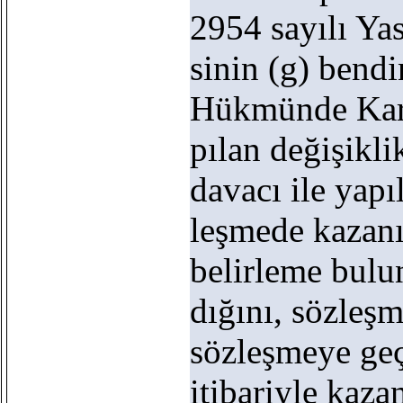
2954 sayılı Ya
sinin (g) bend
Hükmünde Kara
pılan değişikli
davacı ile yapı
leşmede kazanıl
belirleme bul
dığını, sözleş
sözleşmeye geçi
itibariyle kazan