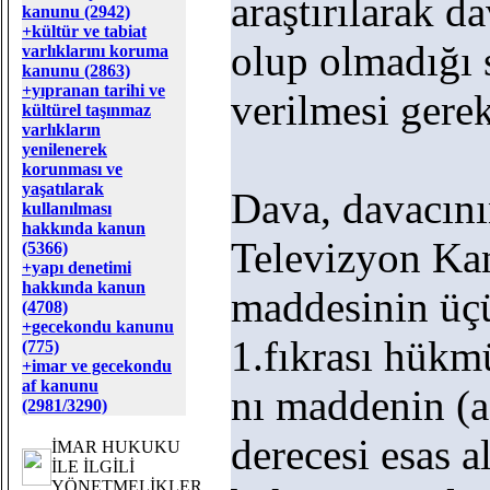
araştırılarak d
kanunu (2942)
+kültür ve tabiat
olup olmadığı 
varlıklarını koruma
kanunu (2863)
+yıpranan tarihi ve
verilmesi gerek
kültürel taşınmaz
varlıkların
yenilenerek
korunması ve
yaşatılarak
Dava, davacını
kullanılması
hakkında kanun
Televizyon Ka
(5366)
+yapı denetimi
hakkında kanun
maddesinin üçü
(4708)
+gecekondu kanunu
1.fıkrası hükm
(775)
+imar ve gecekondu
af kanunu
nı maddenin (a)
(2981/3290)
derecesi esas a
İMAR HUKUKU
İLE İLGİLİ
YÖNETMELİKLER