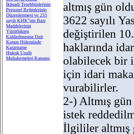
altmış gün oldu
İktisadi Teşebbüslerinin
Personel Rejimlerinin
Düzenlenmesi ve 233
3622 sayılı Yas
sayılı KHK''nin Bazı
Maddelerinin
değiştirilen 10
Yürürlükten
Kaldırılmasına Dair
Kanun Hükmünde
haklarında ida
Kararname
Hukuk Usulü
olabilecek bir
Muhakemeleri Kanunu
için idari mak
vurabilirler.
2-) Altmış gün
istek reddedilmi
İlgililer altmış