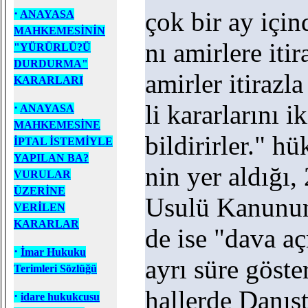
·
çok bir ay için
ANAYASA
MAHKEMESİNİN
nı amirlere iti
"YÜRÜRLÜ?Ü
DURDURMA"
amirler itirazla 
KARARLARI
li kararlarını i
·
ANAYASA
MAHKEMESİNE
bildirirler." h
İPTAL İSTEMİYLE
YAPILAN BA?
nin yer aldığı,
VURULAR
ÜZERİNE
Usulü Kanunu
VERİLEN
KARARLAR
de ise "dava a
·
İmar Hukuku
ayrı süre göst
Terimleri Sözlüğü
hallerde Danış
·
idare hukukcusu