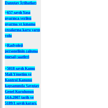
Danıştay İçtihatları
+
657 sayılı Yasa
uyarınca verilen
uyarma ve kınama
cezalarına karşı yargı
yolu
+
Radyoloji
personelinin çalışma
(mesai) saatleri
+
5018 sayılı Kamu
Mali Yönetim ve
Kontrol Kanunu
kapsamında Sayıştay
Genel Kurulunun
14.6.2007 tarih ve
5189/1 sayılı kararı.