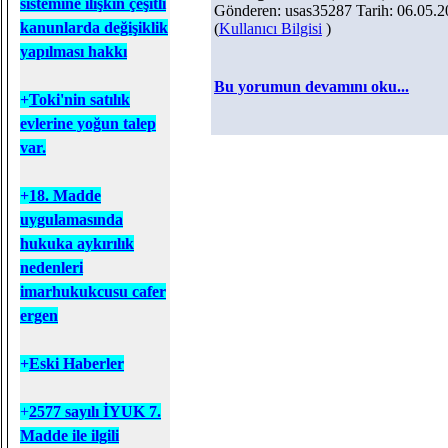
sistemine ilişkin çeşitli
Gönderen: usas35287 Tarih: 06.05.2
kanunlarda değişiklik
(
Kullanıcı Bilgisi
)
yapılması hakkı
Bu yorumun devamını oku...
+
T
oki'nin satılık
evlerine yoğun talep
var.
+
18. Madde
uygulamasında
hukuka aykırılık
nedenleri
imarhukukcusu cafer
ergen
+
Eski Haberler
+
2577 sayılı İYUK 7.
Madde ile ilgili