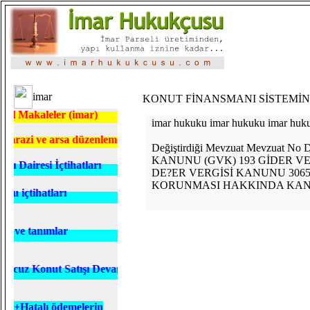
imar
KONUT FİNANSMANI SİSTEMİNE
eler (imar)
imar hukuku imar hukuku imar huk
e arsa düzenlemesi, kaçak yapı para cezası, inşaat ruhsatı vb.)dav
Değiştirdiği Mevzuat Mevzu
KANUNU (GVK) 193 GİDER V
si İçtihatları
DE?ER VERGİSİ KANUNU 306
KORUNMASI HAKKINDA KAN
atları
anımlar
onut Satışı Devam Ediyor
+
H
atalı ödemelerin