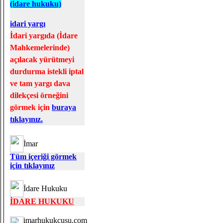
(idare hukuku)
idari yargı
İdari yargıda (İdare
Mahkemelerinde)
açılacak yürütmeyi
durdurma istekli iptal
ve tam yargı dava
dilekçesi örneğini
görmek için
buraya
tıklayınız.
İmar
Tüm içeriği görmek
için tıklayınız
İdare Hukuku
İDARE HUKUKU
imarhukukcusu.com