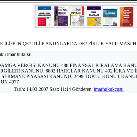
 İLİ?KİN ÇE?İTLİ KANUNLARDA DE?İ?İKLİK YAPILMASI 
uku imar hukuku
a dilekçe örnekleri
at No DAMGA VERGİSİ KANUNU 488 FİNANSAL KİRALAMA KAN
ERGİLERİ KANUNU. 6802 HARÇLAR KANUNU 492 İCRA VE 
5 SERMAYE PİYASASI KANUNU. 2499 TOPLU KONUT KANUN
UN 4077
Tarih: 14.03.2007 Saat: 11:14 Gönderen:
imarhukukcusu