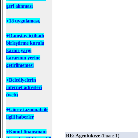
geri alınması
+
18 uygulaması,
+
D
anıştay içtihadı
birleştirme kurulu
kararı yargı
kararının yerine
getirilmemesi
+
B
elediyelerin
internet adresleri
(web)
+
Görev tazminatı ile
ilgili haberler
+
Konut finansmanı
RE: Agentukeze
(Puan: 1)