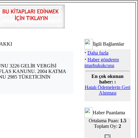
HAKKI
İlgili Bağlantılar
·
Daha fazla
·
Haber gönderen
imarhukukcusu
UNU 3226 GELİR VERGİSİ
İFLAS KANUNU. 2004 KATMA
En çok okunan
U 2985 TÜKETİCİNİN
haber: :
Hatalı Ödemelerin Geri
Alınması
Haber Puanlama
Ortalama Puan:
1.5
Toplam Oy:
2