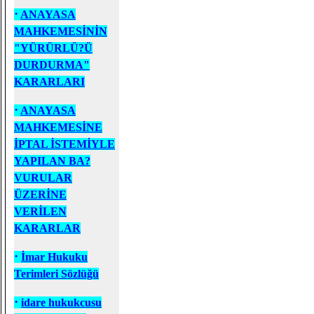
·
ANAYASA
MAHKEMESİNİN
"YÜRÜRLÜ?Ü
DURDURMA"
KARARLARI
·
ANAYASA
MAHKEMESİNE
İPTAL İSTEMİYLE
YAPILAN BA?
VURULAR
ÜZERİNE
VERİLEN
KARARLAR
·
İmar Hukuku
Terimleri Sözlüğü
·
idare hukukcusu