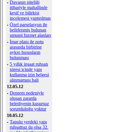
·
Davanın niteliği
itibariyle mahallinde
keşif ve bilirkişi
incelemesi yaptırılmas
·
Özel parselasyon ile
belirlenmiş bulunan
umumi hizmet alanları
·
İmar planı ile notu
arasında birbirine
aykırı hususların
bulunması
·
5 yıllık inşaat ruhsatı
süresi içinde yapı
kullanma izin belgesi
alınmaması hali
12.05.12
·
Deprem nedeniyle
oluşan zararda
belediyenin kusursuz
sorumluluğu yoktur
10.05.12
·
Tapulu yerdeki yapı
ruhsattsız da olsa 32.